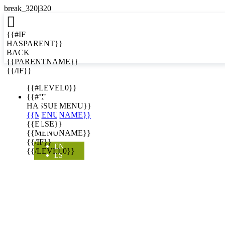

{{#IF
HASPARENT}}
BACK
{{PARENTNAME}}
{{/IF}}
EN
{{#LEVEL0}}

{{#IF
HASSUBMENU}}
{{MENUNAME}}
{{ELSE}}
{{MENUNAME}}
{{/IF}}
EN
{{/LEVEL0}}
ES