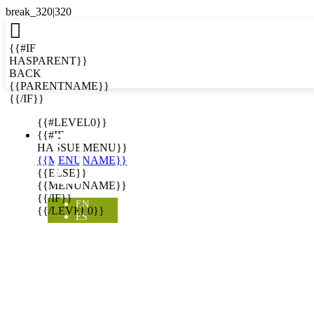

{{#IF
HASPARENT}}
BACK
{{PARENTNAME}}
{{/IF}}
EN
{{#LEVEL0}}

{{#IF
HASSUBMENU}}
{{MENUNAME}}
{{ELSE}}
{{MENUNAME}}
{{/IF}}
EN
{{/LEVEL0}}
ES