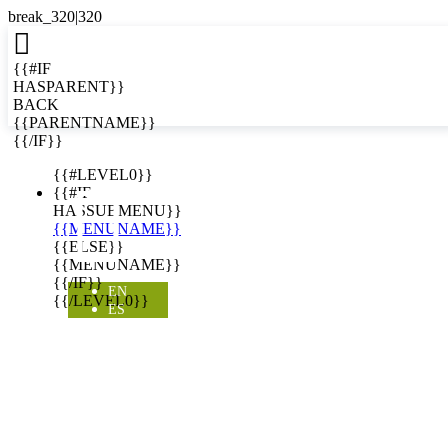

{{#IF
HASPARENT}}
BACK
{{PARENTNAME}}
{{/IF}}
EN
{{#LEVEL0}}

{{#IF
HASSUBMENU}}
{{MENUNAME}}
{{ELSE}}
{{MENUNAME}}
{{/IF}}
EN
{{/LEVEL0}}
ES