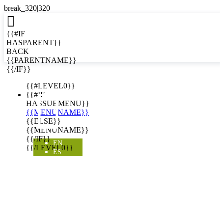

{{#IF
HASPARENT}}
BACK
{{PARENTNAME}}
{{/IF}}
EN
{{#LEVEL0}}

{{#IF
HASSUBMENU}}
{{MENUNAME}}
{{ELSE}}
{{MENUNAME}}
{{/IF}}
EN
{{/LEVEL0}}
ES