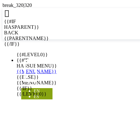

{{#IF
HASPARENT}}
BACK
{{PARENTNAME}}
{{/IF}}
EN
{{#LEVEL0}}

{{#IF
HASSUBMENU}}
{{MENUNAME}}
{{ELSE}}
{{MENUNAME}}
{{/IF}}
EN
{{/LEVEL0}}
ES