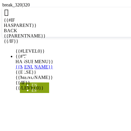

{{#IF
HASPARENT}}
BACK
{{PARENTNAME}}
{{/IF}}
EN
{{#LEVEL0}}

{{#IF
HASSUBMENU}}
{{MENUNAME}}
{{ELSE}}
{{MENUNAME}}
{{/IF}}
EN
{{/LEVEL0}}
ES