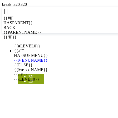

{{#IF
HASPARENT}}
BACK
{{PARENTNAME}}
{{/IF}}
EN
{{#LEVEL0}}

{{#IF
HASSUBMENU}}
{{MENUNAME}}
{{ELSE}}
{{MENUNAME}}
{{/IF}}
EN
{{/LEVEL0}}
ES