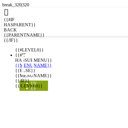

{{#IF
HASPARENT}}
BACK
{{PARENTNAME}}
{{/IF}}
EN
{{#LEVEL0}}

{{#IF
HASSUBMENU}}
{{MENUNAME}}
{{ELSE}}
{{MENUNAME}}
{{/IF}}
EN
{{/LEVEL0}}
ES