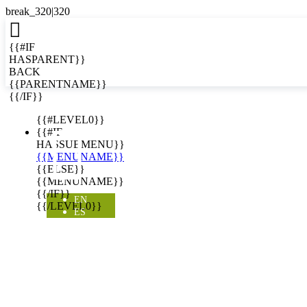

{{#IF
HASPARENT}}
BACK
{{PARENTNAME}}
{{/IF}}
EN
{{#LEVEL0}}

{{#IF
HASSUBMENU}}
{{MENUNAME}}
{{ELSE}}
{{MENUNAME}}
{{/IF}}
EN
{{/LEVEL0}}
ES