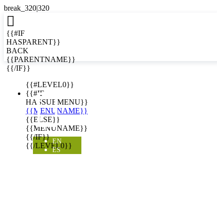

{{#IF
HASPARENT}}
BACK
{{PARENTNAME}}
{{/IF}}
EN
{{#LEVEL0}}

{{#IF
HASSUBMENU}}
{{MENUNAME}}
{{ELSE}}
{{MENUNAME}}
{{/IF}}
EN
{{/LEVEL0}}
ES