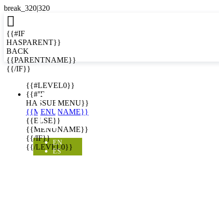

{{#IF
HASPARENT}}
BACK
{{PARENTNAME}}
{{/IF}}
EN
{{#LEVEL0}}

{{#IF
HASSUBMENU}}
{{MENUNAME}}
{{ELSE}}
{{MENUNAME}}
{{/IF}}
EN
{{/LEVEL0}}
ES