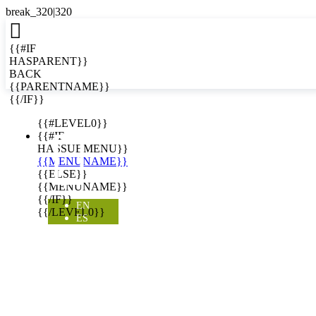

{{#IF
HASPARENT}}
BACK
{{PARENTNAME}}
{{/IF}}
EN
{{#LEVEL0}}

{{#IF
HASSUBMENU}}
{{MENUNAME}}
{{ELSE}}
{{MENUNAME}}
{{/IF}}
EN
{{/LEVEL0}}
ES