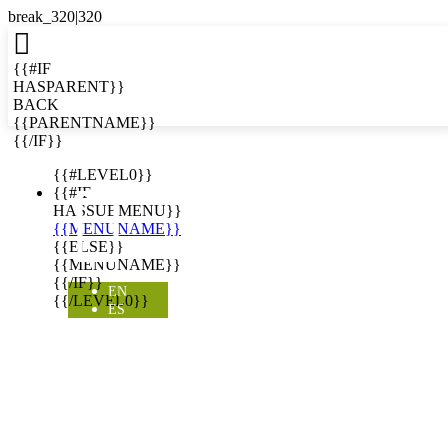

{{#IF
HASPARENT}}
BACK
{{PARENTNAME}}
{{/IF}}
EN
{{#LEVEL0}}

{{#IF
HASSUBMENU}}
{{MENUNAME}}
{{ELSE}}
{{MENUNAME}}
{{/IF}}
EN
{{/LEVEL0}}
ES