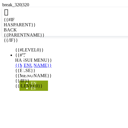

{{#IF
HASPARENT}}
BACK
{{PARENTNAME}}
{{/IF}}
EN
{{#LEVEL0}}

{{#IF
HASSUBMENU}}
{{MENUNAME}}
{{ELSE}}
{{MENUNAME}}
{{/IF}}
EN
{{/LEVEL0}}
ES