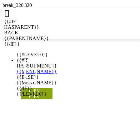

{{#IF
HASPARENT}}
BACK
{{PARENTNAME}}
{{/IF}}
EN
{{#LEVEL0}}

{{#IF
HASSUBMENU}}
{{MENUNAME}}
{{ELSE}}
{{MENUNAME}}
{{/IF}}
EN
{{/LEVEL0}}
ES