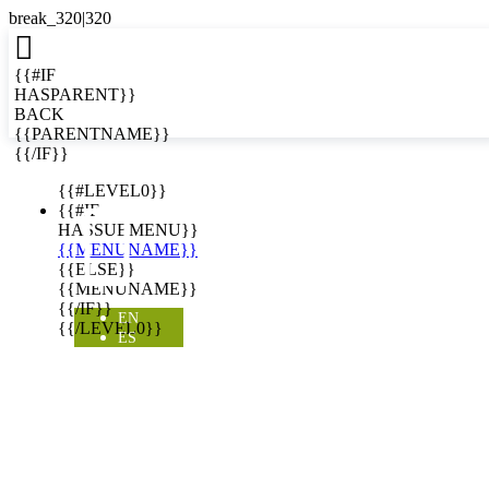

{{#IF
HASPARENT}}
BACK
{{PARENTNAME}}
{{/IF}}
EN
{{#LEVEL0}}

{{#IF
HASSUBMENU}}
{{MENUNAME}}
{{ELSE}}
{{MENUNAME}}
{{/IF}}
EN
{{/LEVEL0}}
ES