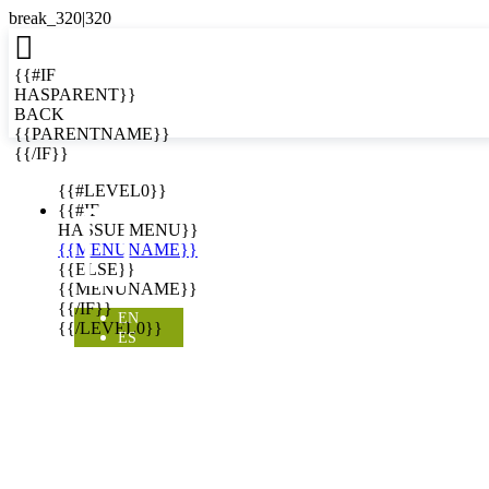

{{#IF
HASPARENT}}
BACK
{{PARENTNAME}}
{{/IF}}
EN
{{#LEVEL0}}

{{#IF
HASSUBMENU}}
{{MENUNAME}}
{{ELSE}}
{{MENUNAME}}
{{/IF}}
EN
{{/LEVEL0}}
ES