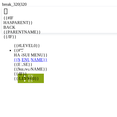

{{#IF
HASPARENT}}
BACK
{{PARENTNAME}}
{{/IF}}
EN
{{#LEVEL0}}

{{#IF
HASSUBMENU}}
{{MENUNAME}}
{{ELSE}}
{{MENUNAME}}
{{/IF}}
EN
{{/LEVEL0}}
ES