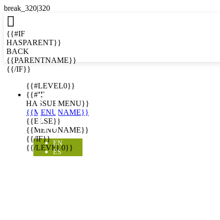

{{#IF
HASPARENT}}
BACK
{{PARENTNAME}}
{{/IF}}
EN
{{#LEVEL0}}

{{#IF
HASSUBMENU}}
{{MENUNAME}}
{{ELSE}}
{{MENUNAME}}
{{/IF}}
EN
{{/LEVEL0}}
ES