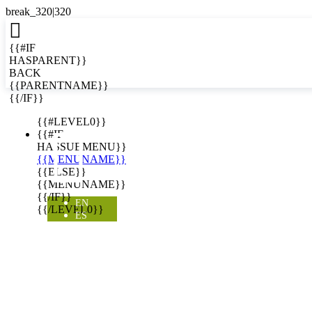

{{#IF
HASPARENT}}
BACK
{{PARENTNAME}}
{{/IF}}
EN
{{#LEVEL0}}

{{#IF
HASSUBMENU}}
{{MENUNAME}}
{{ELSE}}
{{MENUNAME}}
{{/IF}}
EN
{{/LEVEL0}}
ES