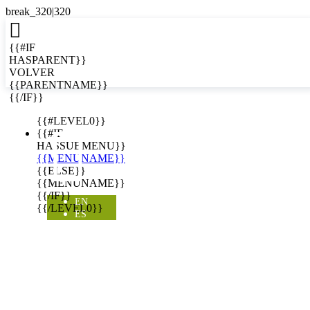

{{#IF
HASPARENT}}
VOLVER
{{PARENTNAME}}
{{/IF}}
EN
{{#LEVEL0}}

{{#IF
HASSUBMENU}}
{{MENUNAME}}
{{ELSE}}
{{MENUNAME}}
{{/IF}}
EN
{{/LEVEL0}}
ES