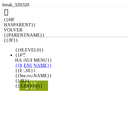

{{#IF
HASPARENT}}
VOLVER
{{PARENTNAME}}
{{/IF}}
EN
{{#LEVEL0}}

{{#IF
HASSUBMENU}}
{{MENUNAME}}
{{ELSE}}
{{MENUNAME}}
{{/IF}}
EN
{{/LEVEL0}}
ES