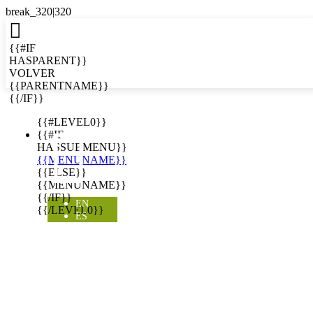

{{#IF
HASPARENT}}
VOLVER
{{PARENTNAME}}
{{/IF}}
EN
{{#LEVEL0}}

{{#IF
HASSUBMENU}}
{{MENUNAME}}
{{ELSE}}
{{MENUNAME}}
{{/IF}}
EN
{{/LEVEL0}}
ES