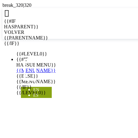

{{#IF
HASPARENT}}
VOLVER
{{PARENTNAME}}
{{/IF}}
EN
{{#LEVEL0}}

{{#IF
HASSUBMENU}}
{{MENUNAME}}
{{ELSE}}
{{MENUNAME}}
{{/IF}}
EN
{{/LEVEL0}}
ES