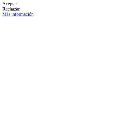
Aceptar
Rechazar
Más información
LETÍN DE NOVEDADES
OK

SÍGANOS