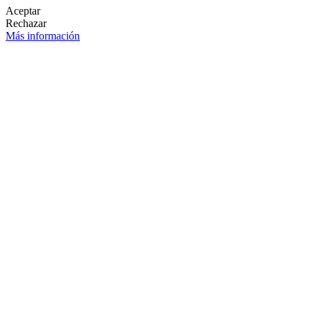
Aceptar
Rechazar
Más información
LETÍN DE NOVEDADES
OK

SÍGANOS