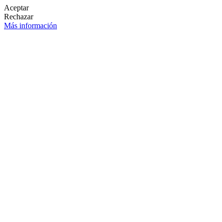
Aceptar
Rechazar
Más información
LETÍN DE NOVEDADES
OK

SÍGANOS