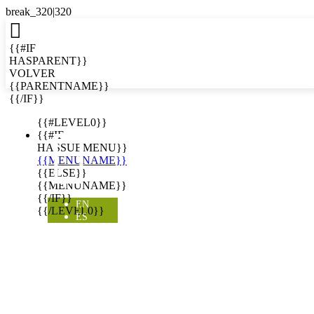

{{#IF
HASPARENT}}
VOLVER
{{PARENTNAME}}
{{/IF}}
EN
{{#LEVEL0}}

{{#IF
HASSUBMENU}}
{{MENUNAME}}
{{ELSE}}
{{MENUNAME}}
{{/IF}}
EN
{{/LEVEL0}}
ES