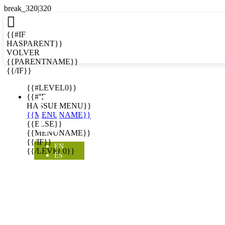

{{#IF
HASPARENT}}
VOLVER
{{PARENTNAME}}
{{/IF}}
EN
{{#LEVEL0}}

{{#IF
HASSUBMENU}}
{{MENUNAME}}
{{ELSE}}
{{MENUNAME}}
{{/IF}}
EN
{{/LEVEL0}}
ES