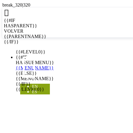

{{#IF
HASPARENT}}
VOLVER
{{PARENTNAME}}
{{/IF}}
EN
{{#LEVEL0}}

{{#IF
HASSUBMENU}}
{{MENUNAME}}
{{ELSE}}
{{MENUNAME}}
{{/IF}}
EN
{{/LEVEL0}}
ES