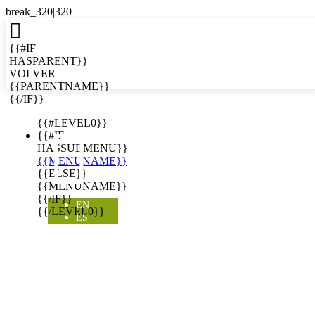

{{#IF
HASPARENT}}
VOLVER
{{PARENTNAME}}
{{/IF}}
EN
{{#LEVEL0}}

{{#IF
HASSUBMENU}}
{{MENUNAME}}
{{ELSE}}
{{MENUNAME}}
{{/IF}}
EN
{{/LEVEL0}}
ES