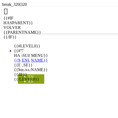

{{#IF
HASPARENT}}
VOLVER
{{PARENTNAME}}
{{/IF}}
EN
{{#LEVEL0}}

{{#IF
HASSUBMENU}}
{{MENUNAME}}
{{ELSE}}
{{MENUNAME}}
{{/IF}}
EN
{{/LEVEL0}}
ES