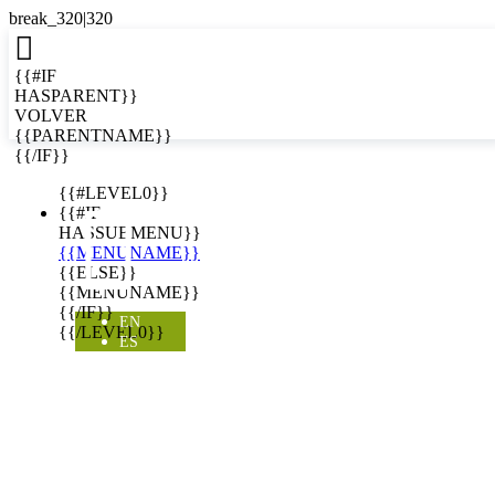

{{#IF
HASPARENT}}
VOLVER
{{PARENTNAME}}
{{/IF}}
EN
{{#LEVEL0}}

{{#IF
HASSUBMENU}}
{{MENUNAME}}
{{ELSE}}
{{MENUNAME}}
{{/IF}}
EN
{{/LEVEL0}}
ES