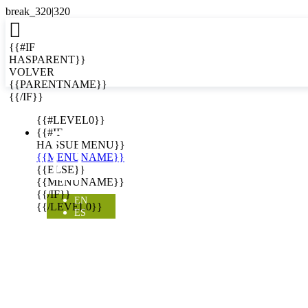

{{#IF
HASPARENT}}
VOLVER
{{PARENTNAME}}
{{/IF}}
EN
{{#LEVEL0}}

{{#IF
HASSUBMENU}}
{{MENUNAME}}
{{ELSE}}
{{MENUNAME}}
{{/IF}}
EN
{{/LEVEL0}}
ES