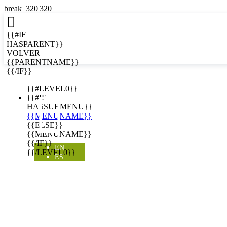

{{#IF
HASPARENT}}
VOLVER
{{PARENTNAME}}
{{/IF}}
EN
{{#LEVEL0}}

{{#IF
HASSUBMENU}}
{{MENUNAME}}
{{ELSE}}
{{MENUNAME}}
{{/IF}}
EN
{{/LEVEL0}}
ES