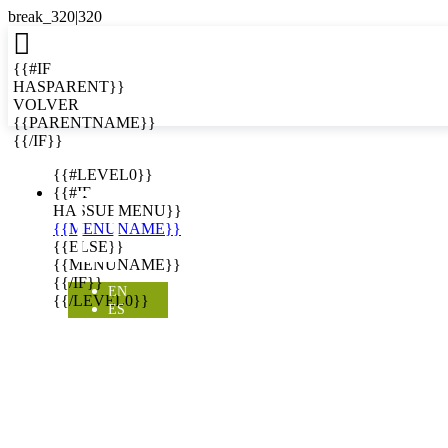

{{#IF
HASPARENT}}
VOLVER
{{PARENTNAME}}
{{/IF}}
EN
{{#LEVEL0}}

{{#IF
HASSUBMENU}}
{{MENUNAME}}
{{ELSE}}
{{MENUNAME}}
{{/IF}}
EN
{{/LEVEL0}}
ES