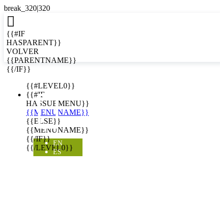

{{#IF
HASPARENT}}
VOLVER
{{PARENTNAME}}
{{/IF}}
EN
{{#LEVEL0}}

{{#IF
HASSUBMENU}}
{{MENUNAME}}
{{ELSE}}
{{MENUNAME}}
{{/IF}}
EN
{{/LEVEL0}}
ES