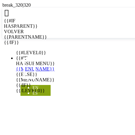

{{#IF
HASPARENT}}
VOLVER
{{PARENTNAME}}
{{/IF}}
EN
{{#LEVEL0}}

{{#IF
HASSUBMENU}}
{{MENUNAME}}
{{ELSE}}
{{MENUNAME}}
{{/IF}}
EN
{{/LEVEL0}}
ES