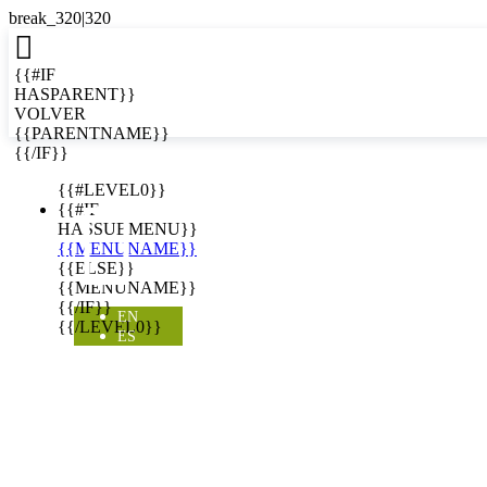

{{#IF
HASPARENT}}
VOLVER
{{PARENTNAME}}
{{/IF}}
EN
{{#LEVEL0}}

{{#IF
HASSUBMENU}}
{{MENUNAME}}
{{ELSE}}
{{MENUNAME}}
{{/IF}}
EN
{{/LEVEL0}}
ES