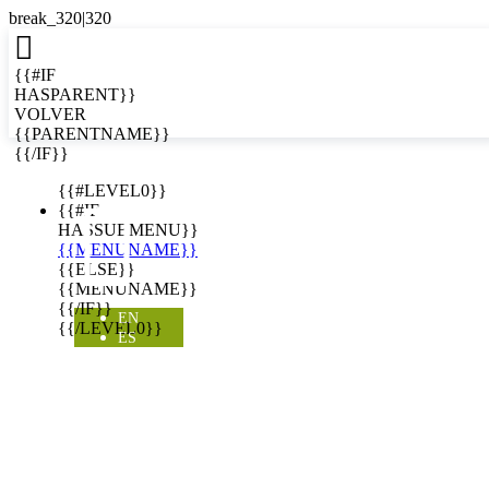

{{#IF
HASPARENT}}
VOLVER
{{PARENTNAME}}
{{/IF}}
EN
{{#LEVEL0}}

{{#IF
HASSUBMENU}}
{{MENUNAME}}
{{ELSE}}
{{MENUNAME}}
{{/IF}}
EN
{{/LEVEL0}}
ES