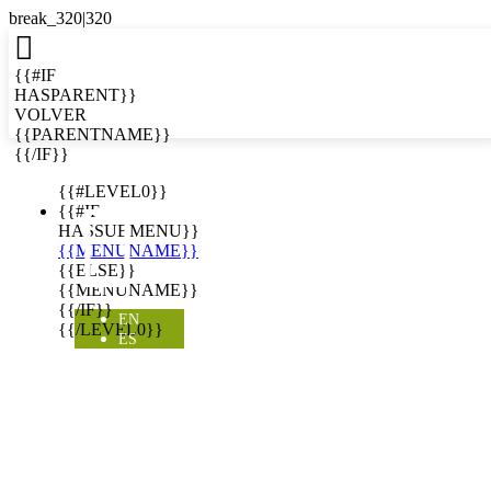

{{#IF
HASPARENT}}
VOLVER
{{PARENTNAME}}
{{/IF}}
EN
{{#LEVEL0}}

{{#IF
HASSUBMENU}}
{{MENUNAME}}
{{ELSE}}
{{MENUNAME}}
{{/IF}}
EN
{{/LEVEL0}}
ES